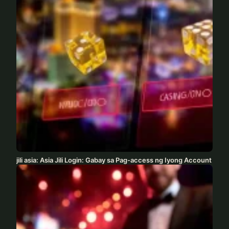
jili asia: Asia Jili Login: Gabay sa Pag-access ng Iyong Account