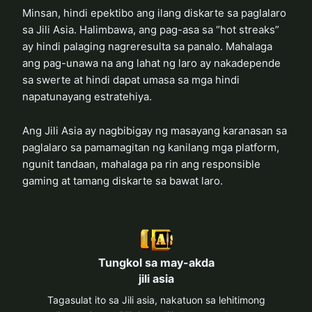
Minsan, hindi epektibo ang ilang diskarte sa paglalaro
sa Jili Asia. Halimbawa, ang pag-asa sa “hot streaks”
ay hindi palaging nagreresulta sa panalo. Mahalaga
ang pag-unawa na ang lahat ng laro ay nakadepende
sa swerte at hindi dapat umasa sa mga hindi
napatunayang estratehiya.
Ang Jili Asia ay nagbibigay ng masayang karanasan sa
paglalaro sa pamamagitan ng kanilang mga platform,
ngunit tandaan, mahalaga pa rin ang responsible
gaming at tamang diskarte sa bawat laro.
Tungkol sa may-akda
jili asia
Tagasulat ito sa Jili asia, nakatuon sa lehitimong