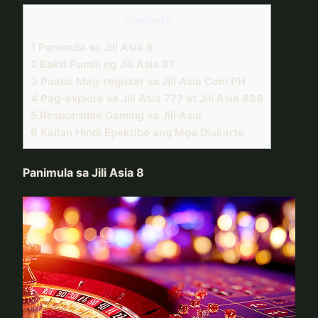
Contents
1
Panimula sa Jili Asia 8
2
Bakit Pumili ng Jili Asia 8?
3
Paano Mag-register sa Jili Asia Com PH
4
Pag-explore sa Jili Asia 777 at Jili Asia 888
5
Responsible Gaming sa Jili Asia
6
Kailan Hindi Epektibo ang Mga Diskarte
Panimula sa Jili Asia 8