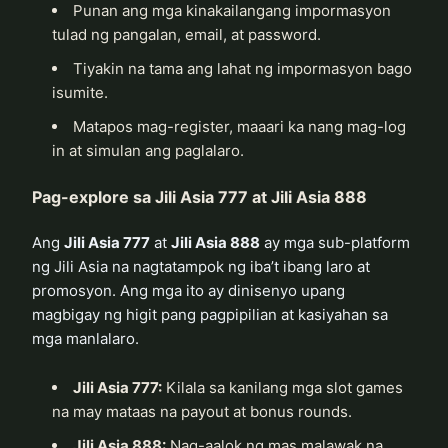
Punan ang mga kinakailangang impormasyon
tulad ng pangalan, email, at password.
Tiyakin na tama ang lahat ng impormasyon bago
isumite.
Matapos mag-register, maaari ka nang mag-log
in at simulan ang paglalaro.
Pag-explore sa Jili Asia 777 at Jili Asia 888
Ang
Jili Asia 777
at
Jili Asia 888
ay mga sub-platform
ng Jili Asia na nagtatampok ng iba’t ibang laro at
promosyon. Ang mga ito ay dinisenyo upang
magbigay ng higit pang pagpipilian at kasiyahan sa
mga manlalaro.
Jili Asia 777:
Kilala sa kanilang mga slot games
na may mataas na payout at bonus rounds.
Jili Asia 888:
Nag-aalok ng mas malawak na