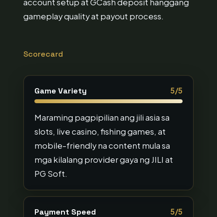
account setup at GCash deposit hanggang
gameplay quality at payout process.
Scorecard
Game Variety
5/5
Maraming pagpipilian ang jili asia sa
slots, live casino, fishing games, at
mobile-friendly na content mula sa
mga kilalang provider gaya ng JILI at
PG Soft.
Payment Speed
5/5