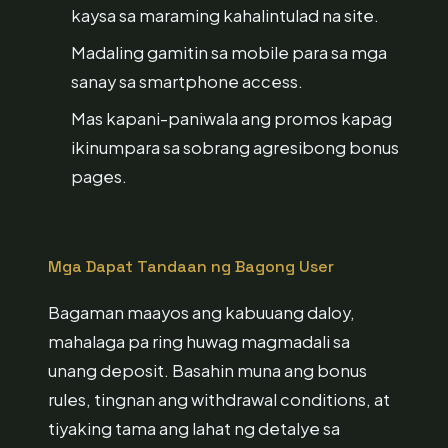
kaysa sa maraming kahalintulad na site.
Madaling gamitin sa mobile para sa mga
sanay sa smartphone access.
Mas kapani-paniwala ang promos kapag
ikinumpara sa sobrang agresibong bonus
pages.
Mga Dapat Tandaan ng Bagong User
Bagaman maayos ang kabuuang daloy,
mahalaga pa ring huwag magmadali sa
unang deposit. Basahin muna ang bonus
rules, tingnan ang withdrawal conditions, at
tiyaking tama ang lahat ng detalye sa