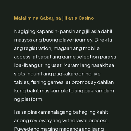
Malalim na Gabay sa jili asia Casino
Nagiging kapansin-pansin ang jili asia dahil
maayos ang buong player journey. Direkta
ang registration, magaan ang mobile
access, at sapat ang game selection para sa
iba-ibang uri ng user. Marami ang naaakit sa
slots, ngunit ang pagkakaroon ng live
tables, fishing games, at promos ay dahilan
kung bakit mas kumpleto ang pakiramdam
ng platform.
Isa sa pinakamahalagang bahagi ng kahit
anong review ay ang withdrawal process.
Puwedeng maging maganda ang isang