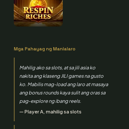
Mga Pahayag ng Manlalaro
Mahilig ako sa slots, at sa jili asia ko
nakita ang klaseng JILI games na gusto
ko. Mabilis mag-load ang laro at masaya
ang bonus rounds kaya sulit ang oras sa
pag-explore ng ibang reels.
Player A, mahilig sa slots