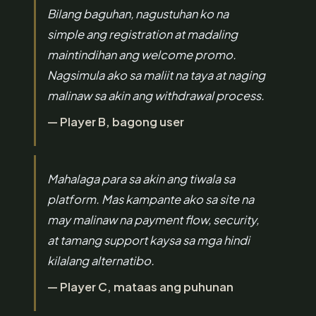
Bilang baguhan, nagustuhan ko na
simple ang registration at madaling
maintindihan ang welcome promo.
Nagsimula ako sa maliit na taya at naging
malinaw sa akin ang withdrawal process.
Player B, bagong user
Mahalaga para sa akin ang tiwala sa
platform. Mas kampante ako sa site na
may malinaw na payment flow, security,
at tamang support kaysa sa mga hindi
kilalang alternatibo.
Player C, mataas ang puhunan