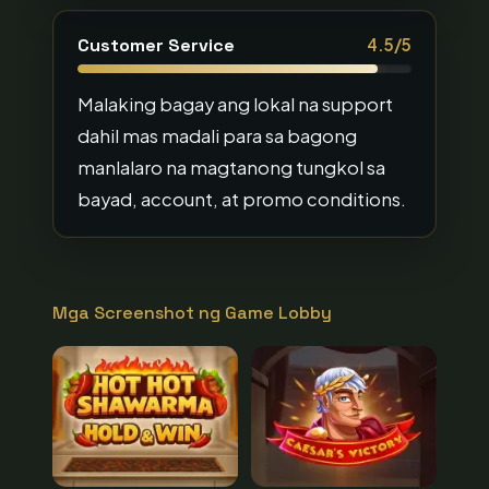
Customer Service
4.5/5
Malaking bagay ang lokal na support
dahil mas madali para sa bagong
manlalaro na magtanong tungkol sa
bayad, account, at promo conditions.
Mga Screenshot ng Game Lobby