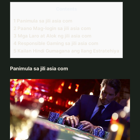
Contents
1
Panimula sa jili asia com
2
Paano Mag-login sa jili asia com
3
Mga Laro at Alok ng jili asia com
4
Responsible Gaming sa jili asia com
5
Kailan Hindi Gumagana ang Ilang Estratehiya
Panimula sa jili asia com