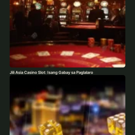
Jili Asia Casino Slot: Isang Gabay sa Paglalaro