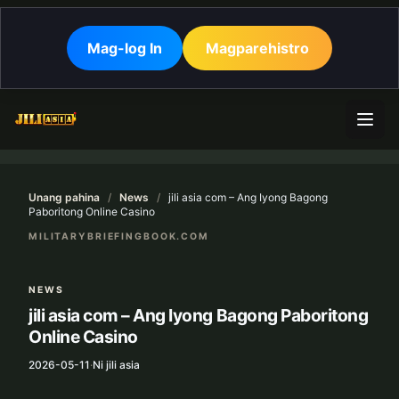
Mag-log In
Magparehistro
Unang pahina
/
News
/
jili asia com – Ang Iyong Bagong
Paboritong Online Casino
MILITARYBRIEFINGBOOK.COM
NEWS
jili asia com – Ang Iyong Bagong Paboritong
Online Casino
2026-05-11
·
Ni jili asia