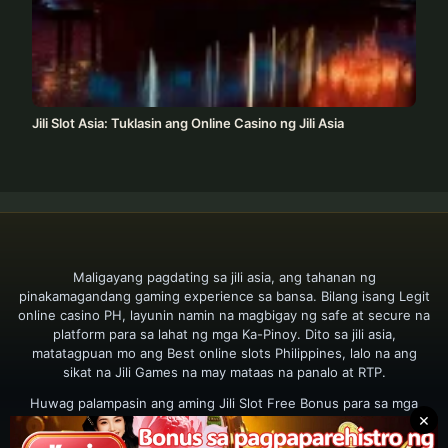
Jili Slot Asia: Tuklasin ang Online Casino ng Jili Asia
Maligayang pagdating sa jili asia, ang tahanan ng
pinakamagandang gaming experience sa bansa. Bilang isang Legit
online casino PH, layunin namin na magbigay ng safe at secure na
platform para sa lahat ng mga Ka-Pinoy. Dito sa jili asia,
matatagpuan mo ang Best online slots Philippines, lalo na ang
sikat na Jili Games na may mataas na panalo at RTP.
Huwag palampasin ang aming Jili Slot Free Bonus para sa mga
×
bagong players! Sa jili asia, garantisadong mabilis ang laro at mas
mabilis ang payout.