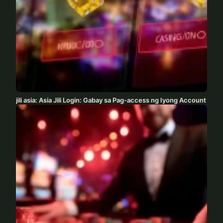
jili asia: Asia Jili Login: Gabay sa Pag-access ng Iyong Account