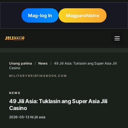
Mag-log In
Magparehistro
Unang pahina
/
News
/
49 Jili Asia: Tuklasin ang Super Asia Jili
Casino
MILITARYBRIEFINGBOOK.COM
NEWS
49 Jili Asia: Tuklasin ang Super Asia Jili
Casino
2026-05-13
·
Ni jili asia