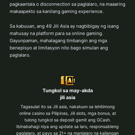
pagkaantala o disconnection sa paglalaro, na maaaring
makaapekto sa kanilang gaming experience.
Sa kabuuan, ang 49 Jili Asia ay nagbibigay ng isang
mahusay na platform para sa online gaming.
Gayunpaman, mahalagang timbangin ang mga
benepisyo at limitasyon nito bago simulan ang
paglalaro.
Tungkol sa may-akda
jili asia
Tagasulat ito sa Jili asia, nakatuon sa lehitimong
online casino sa Pilipinas, Jili slots, mga bonus, at
tulong tungkol sa deposit gamit ang GCash.
Ibinabahagi niya ang update sa laro, responsableng
paglalaro, at payo sa 21+ na manlalaro na kailangan