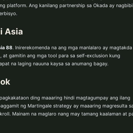
ng platform. Ang kanilang partnership sa Okada ay nagbib
erbisyo.
i Asia
asia 88
. Inirerekomenda na ang mga manlalaro ay magtakda
a, at gamitin ang mga tool para sa self-exclusion kung
dapat na laging nauuna kaysa sa anumang bagay.
bok
 pagkakataon ding maaaring hindi magtagumpay ang ilang
paggamit ng Martingale strategy ay maaaring magresulta s
kroll. Mainam na maglaro nang may tamang kaalaman at p