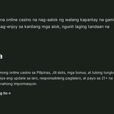
 na online casino na nag-aalok ng walang kapantay na gam
g-enjoy sa kanilang mga alok, ngunit laging tandaan na
a
imong online casino sa Pilipinas, Jili slots, mga bonus, at tulong tungk
iya ang update sa laro, responsableng paglalaro, at payo sa 21+ na
panahong impormasyon.
g ito
→