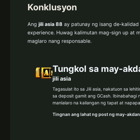
Konklusyon
Ang
jili asia 88
ay patunay ng isang de-kalidad
experience. Huwag kalimutan mag-sign up at ma
maglaro nang responsable.
Tungkol sa may-akd
jili asia
Tagasulat ito sa Jili asia, nakatuon sa lehit
sa deposit gamit ang GCash. Ibinabahagi n
manlalaro na kailangan ng tapat at napa
Tingnan ang lahat ng post ng may-akdan