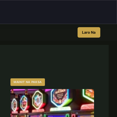
Laro Na
MAINIT NA PAKSA