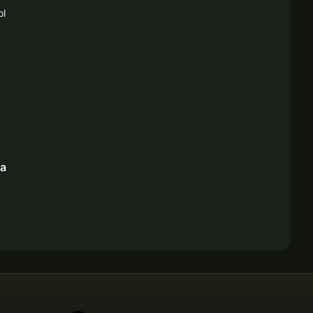
ol
ia