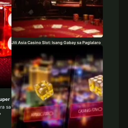
Jili Asia Casino Slot: Isang Gabay sa Paglalaro
uper
ra sa
?