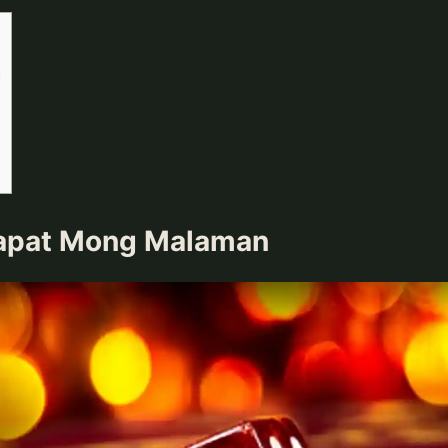
n
 Dapat Mong Malaman