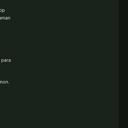
kop
laman
 para
amon.