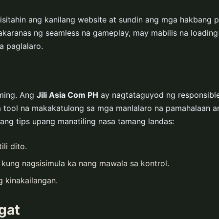
sitahin ang kanilang website at sundin ang mga hakbang p
kakaranas ng seamless na gameplay, may mabilis na loading
a paglalaro.
aming. Ang
Jili Asia Com PH
ay nagtataguyod ng responsibl
 tool na makakatulong sa mga manlalaro na pamahalaan a
ilang tips upang manatiling nasa tamang landas:
li dito.
a kung nagsisimula ka nang mawala sa kontrol.
g kinakailangan.
gat