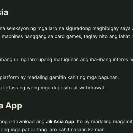
ia
 na seleksyon ng mga laro na siguradong magbibigay saya 
 machines hanggang sa card games, taglay nito ang lahat 
ibang uri ng laro upang matugunan ang iba-ibang interes n
platform ay madaling gamitin kahit ng mga baguhan.
 ligtas ang iyong mga deposito at withdrawal.
ia App
mong i-download ang
Jili Asia App
. Ito ay madaling magamit
yong mga paboritong laro kahit nasaan ka man.