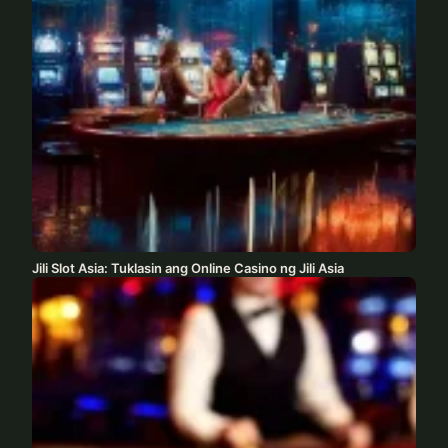
Jili Slot Asia: Tuklasin ang Online Casino ng Jili Asia