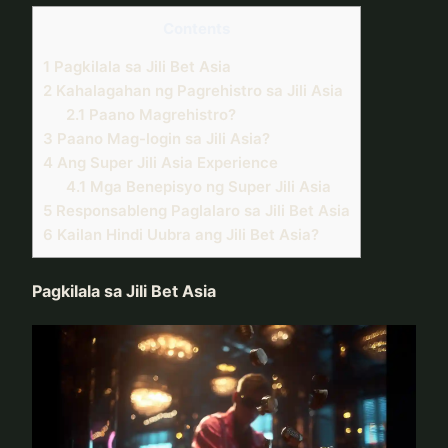
Contents
1
Pagkilala sa Jili Bet Asia
2
Kahalagahan ng Pagrehistro sa Jili Asia
2.1
Paano Magrehistro?
3
Paano Mag-login sa Jili Asia?
4
Ang Super Jili Asia Experience
4.1
Mga Benepisyo ng Super Jili Asia
5
Responsableng Paglalaro sa Jili Bet Asia
6
Kailan Hindi Uubra ang Jili Bet Asia?
Pagkilala sa Jili Bet Asia