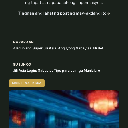
ng tapat at napapanahong impormasyon.
Tingnan ang lahat ng post ng may-akdang ito
→
NAKARAAN
Alamin ang Super Jili Asia: Ang Iyong Gabay sa Jili Bet
SUSUNOD
Jili Asia Login: Gabay at Tips para sa mga Manlalaro
MAINIT NA PAKSA