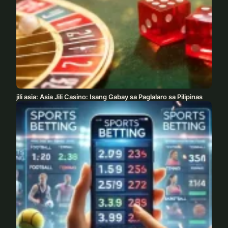
jili asia: Asia Jili Casino: Isang Gabay sa Paglalaro sa Pilipinas