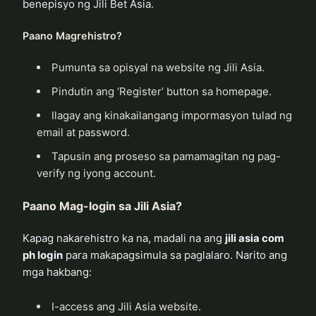
benepisyo ng Jili Bet Asia.
Paano Magrehistro?
Pumunta sa opisyal na website ng Jili Asia.
Pindutin ang ‘Register’ button sa homepage.
Ilagay ang kinakailangang impormasyon tulad ng
email at password.
Tapusin ang proseso sa pamamagitan ng pag-
verify ng iyong account.
Paano Mag-login sa Jili Asia?
Kapag nakarehistro ka na, madali na ang
jili asia com
ph login
para makapagsimula sa paglalaro. Narito ang
mga hakbang:
I-access ang Jili Asia website.