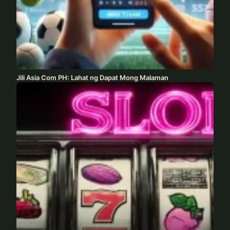
Jili Asia Com PH: Lahat ng Dapat Mong Malaman