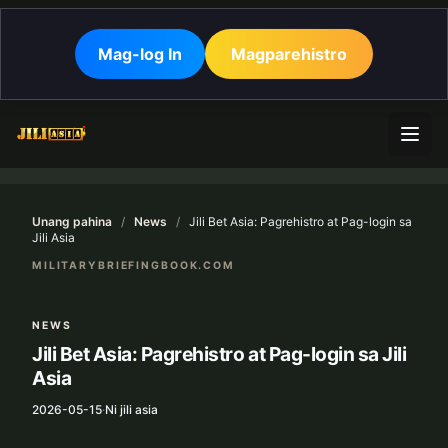
Mag-log In
Magparehistro
Unang pahina
/
News
/
Jili Bet Asia: Pagrehistro at Pag-login sa
Jili Asia
MILITARYBRIEFINGBOOK.COM
NEWS
Jili Bet Asia: Pagrehistro at Pag-login sa Jili
Asia
2026-05-15
·
Ni jili asia