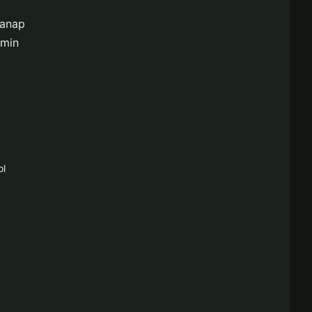
hanap
amin
ol