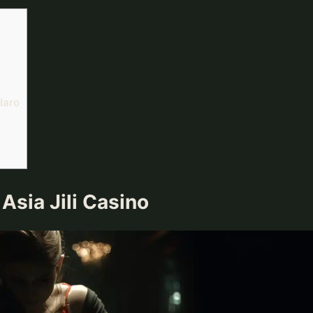
laro
Asia Jili Casino