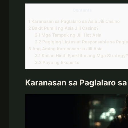
Contents
1
Karanasan sa Paglalaro sa Asia Jili Casino
2
Bakit Pumili ng Asia Jili Casino?
2.1
Mga Tampok ng Jili Hot Asia
2.2
Pagiging Ligtas at Responsable sa Pagla
3
Ang Aming Karanasan sa Jili Asia
3.1
Kailan Hindi Epektibo ang Mga Strategy?
3.2
Payo ng Eksperto
Karanasan sa Paglalaro sa 