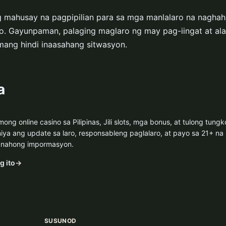
g mahusay na pagpipilian para sa mga manlalaro na nagha
syo. Gayunpaman, palaging maglaro ng may pag-iingat at al
ang hindi inaasahang sitwasyon.
a
imong online casino sa Pilipinas, Jili slots, mga bonus, at tulong tungk
iya ang update sa laro, responsableng paglalaro, at payo sa 21+ na
panahong impormasyon.
g ito
→
SUSUNOD