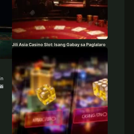
Jili Asia Casino Slot: Isang Gabay sa Paglalaro
in
ili