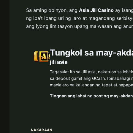
Sa aming opinyon, ang
Asia Jili Casino
ay isan
ng iba’t ibang uri ng laro at magandang serbi
ang iyong limitasyon upang maiwasan ang anum
Tungkol sa may-akd
jili asia
Tagasulat ito sa Jili asia, nakatuon sa lehit
sa deposit gamit ang GCash. Ibinabahagi n
manlalaro na kailangan ng tapat at napa
Tingnan ang lahat ng post ng may-akdan
NAKARAAN