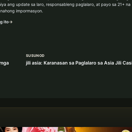
iya ang update sa laro, responsableng paglalaro, at payo sa 21+ na
panahong impormasyon.
g ito
→
SUSUNOD
a mga
jili asia: Karanasan sa Paglalaro sa Asia Jili Ca