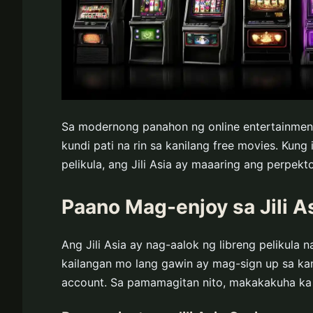
Sa modernong panahon ng online entertainmen
kundi pati na rin sa kanilang free movies. Kun
pelikula, ang Jili Asia ay maaaring ang perpekt
Paano Mag-enjoy sa Jili A
Ang Jili Asia ay nag-aalok ng libreng peliku
kailangan mo lang gawin ay mag-sign up sa kan
account. Sa pamamagitan nito, makakakuha ka ng