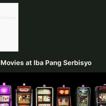
g Serbisyo
e Movies at Iba Pang Serbisyo