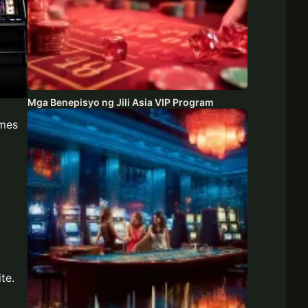
Mga Benepisyo ng Jili Asia VIP Program
ames
te.