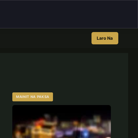
Laro Na
MAINIT NA PAKSA