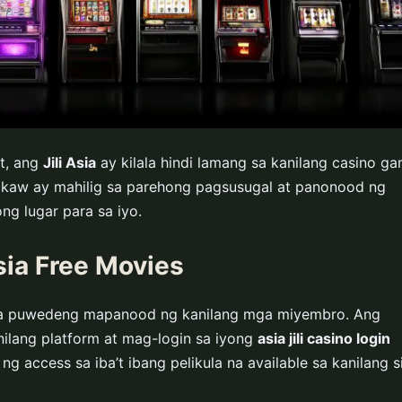
t, ang
Jili Asia
ay kilala hindi lamang sa kanilang casino g
g ikaw ay mahilig sa parehong pagsusugal at panonood ng
ong lugar para sa iyo.
sia Free Movies
la na puwedeng mapanood ng kanilang mga miyembro. Ang
ilang platform at mag-login sa iyong
asia jili casino login
 access sa iba’t ibang pelikula na available sa kanilang si