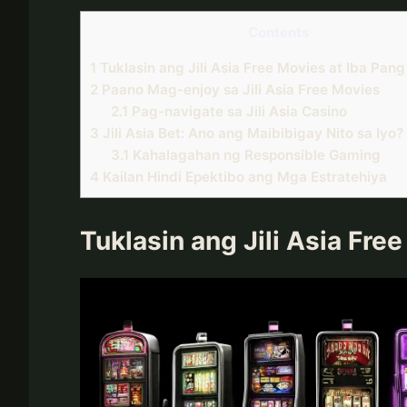
Contents
1
Tuklasin ang Jili Asia Free Movies at Iba Pan
2
Paano Mag-enjoy sa Jili Asia Free Movies
2.1
Pag-navigate sa Jili Asia Casino
3
Jili Asia Bet: Ano ang Maibibigay Nito sa Iyo?
3.1
Kahalagahan ng Responsible Gaming
4
Kailan Hindi Epektibo ang Mga Estratehiya
Tuklasin ang Jili Asia Fre