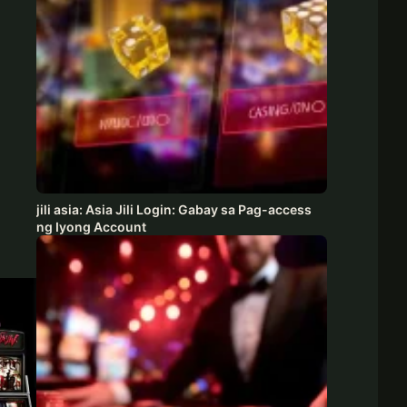
jili asia: Asia Jili Login: Gabay sa Pag-access
ng Iyong Account