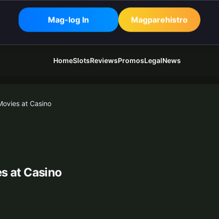
Mag-log In
Magparehistro
Home
Slots
Reviews
Promos
Legal
News
 Movies at Casino
es at Casino