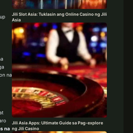
Jili Slot Asia: Tuklasin ang Online Casino ng Jili
 up
Asia
sa
ga
on na
at
aro
Jili Asia Apps: Ultimate Guide sa Pag-explore
s na
ng Jili Casino